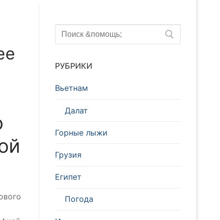
Искать:
ее
РУБРИКИ
Вьетнам
Далат
о
Горные лыжи
ой
Грузия
Египет
ового
Погода