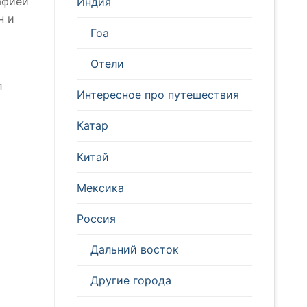
афией
Индия
н и
Гоа
Отели
л
Интересное про путешествия
Катар
Китай
Мексика
Россия
Дальний восток
Другие города