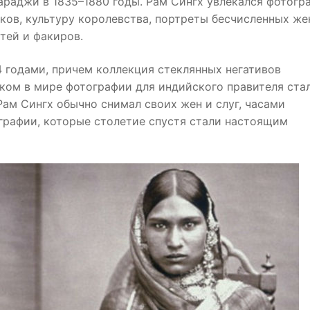
араджи в 1835–1880 годы. Рам Сингх увлекался фотогр
ков, культуру королевства, портреты бесчисленных же
тей и факиров.
 годами, причем коллекция стеклянных негативов
иком в мире фотографии для индийского правителя ста
Рам Сингх обычно снимал своих жен и слуг, часами
графии, которые столетие спустя стали настоящим