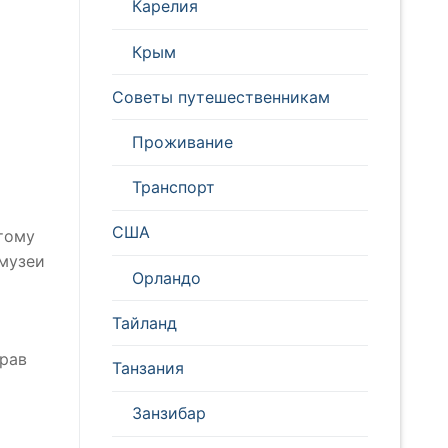
Карелия
Крым
Советы путешественникам
Проживание
Транспорт
США
этому
 музеи
Орландо
Тайланд
брав
Танзания
Занзибар