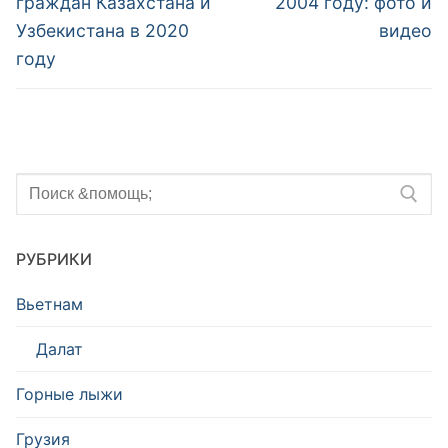
записям
граждан Казахстана и
2004 году: фото и
Узбекистана в 2020
видео
году
Искать:
РУБРИКИ
Вьетнам
Далат
Горные лыжи
Грузия