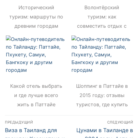
Исторический
Волонтёрский
туризм: маршруты по
туризм: как
древним городам
совместить отдых с
мира
помощью другим
Какой отель выбрать
Шоппинг в Паттайе в
и где лучше всего
2015 году: отзывы
жить в Паттайе
туристов, где купить
обувь и одежду
Навигация
ПРЕДЫДУЩИЙ
СЛЕДУЮЩИЙ
по
Предыдущий
Следующий
Виза в Таиланд для
Цунами в Таиланде в
пост:
пост: