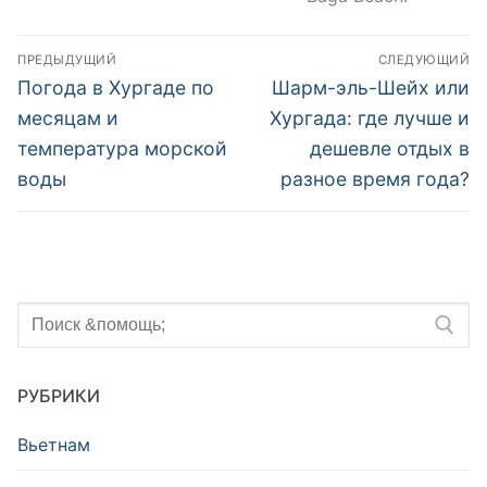
Навигация
ПРЕДЫДУЩИЙ
СЛЕДУЮЩИЙ
по
Предыдущий
Следующий
Погода в Хургаде по
Шарм-эль-Шейх или
пост:
пост:
записям
месяцам и
Хургада: где лучше и
температура морской
дешевле отдых в
воды
разное время года?
Искать:
РУБРИКИ
Вьетнам