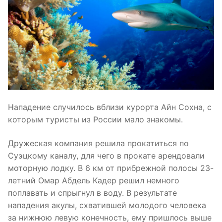
Нападение случилось вблизи курорта Айн Сохна, с
которым туристы из России мало знакомы.
Дружеская компания решила прокатиться по
Суэцкому каналу, для чего в прокате арендовали
моторную лодку. В 6 км от прибрежной полосы 23-
летний Омар Абдель Кадер решил немного
поплавать и спрыгнул в воду. В результате
нападения акулы, схватившей молодого человека
за нижнюю левую конечность, ему пришлось выше