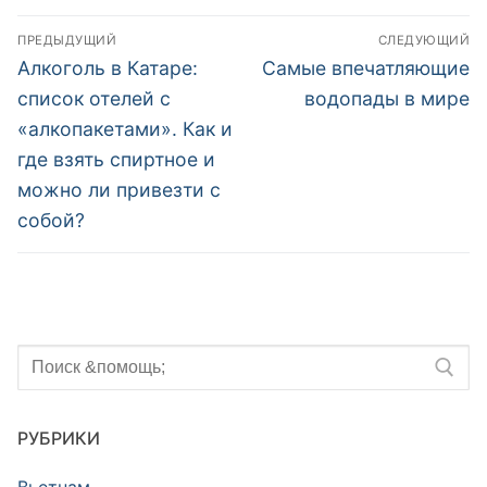
купить дешево
цена и стоимость
Навигация
прямого рейса в
ПРЕДЫДУЩИЙ
СЛЕДУЮЩИЙ
по
Предыдущий
Следующий
Алкоголь в Катаре:
Самые впечатляющие
2020 году
пост:
пост:
записям
список отелей с
водопады в мире
«алкопакетами». Как и
где взять спиртное и
можно ли привезти с
собой?
Искать:
РУБРИКИ
Вьетнам